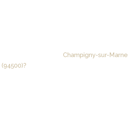
Pourquoi rénover sa toiture en sollicitant
votre couvreur 94 à
Champigny-sur-Marne
(94500)?
Des failles apparaissent dans votre toiture, votre
charpente est trop lourde et peut-être victime d’insectes
xylophages, c’est l’occasion d’envisager réfection toiture.
Nous vous accompagnons dans toutes les étapes de cette
remise à neuf. Vous retrouvez rapidement une étanchéité
de qualité. Cela vous assure aussi de :