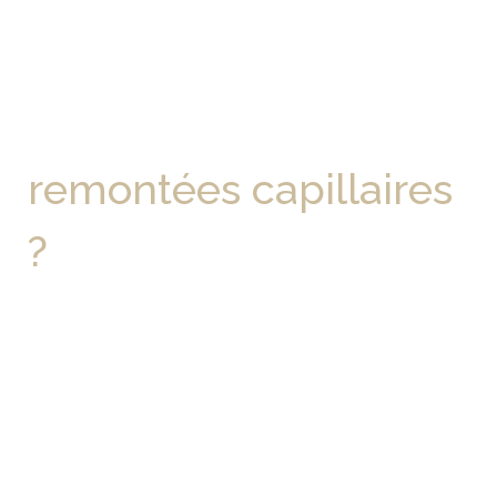
En quoi consiste le
traitement des
remontées capillaires
?
Chez Ma Belle Toiture, on ne se contente pas de
masquer l’humidité avec un enduit spécial ou une
peinture dite “respirante”. On traite la cause — l’eau
qui remonte du sol.
Le procédé est simple et propre, sans travaux