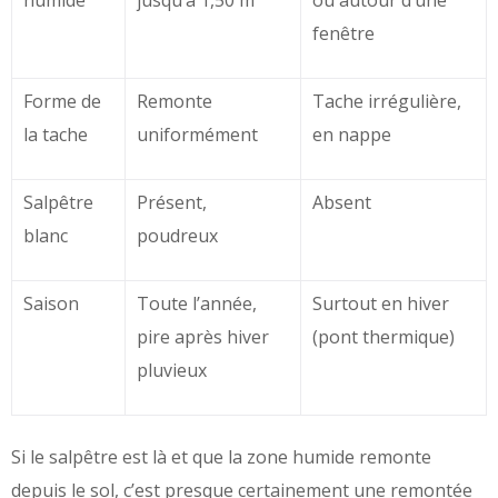
humide
jusqu’à 1,50 m
ou autour d’une
fenêtre
Forme de
Remonte
Tache irrégulière,
la tache
uniformément
en nappe
Salpêtre
Présent,
Absent
blanc
poudreux
Saison
Toute l’année,
Surtout en hiver
pire après hiver
(pont thermique)
pluvieux
Si le salpêtre est là et que la zone humide remonte
depuis le sol, c’est presque certainement une remontée